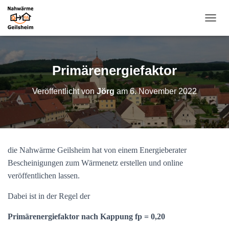
N
A
V
I
G
Primärenergiefaktor
A
T
Veröffentlicht von
Jörg
am
6. November 2022
I
O
N
U
M
S
die Nahwärme Geilsheim hat von einem Energieberater
C
H
Bescheinigungen zum Wärmenetz erstellen und online
A
veröffentlichen lassen.
L
T
Dabei ist in der Regel der
E
N
Primärenergiefaktor nach Kappung fp = 0,20