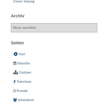
Unsere Satzung
Archiv
A
r
c
h
Seiten
i
v
Start
Aktuelles
Glasfaser
Nahwärme
Kontakt
Arbeitskreis