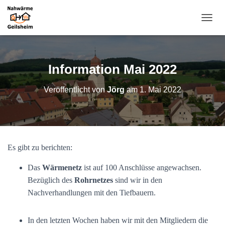
N
A
V
I
G
Information Mai 2022
A
T
Veröffentlicht von
Jörg
am
1. Mai 2022
I
O
N
U
M
S
Es gibt zu berichten:
C
H
Das
Wärmenetz
ist auf 100 Anschlüsse angewachsen.
A
L
Bezüglich des
Rohrnetzes
sind wir in den
T
Nachverhandlungen mit den Tiefbauern.
E
N
In den letzten Wochen haben wir mit den Mitgliedern die