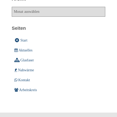
A
r
c
h
Seiten
i
v
Start
Aktuelles
Glasfaser
Nahwärme
Kontakt
Arbeitskreis