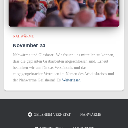
NAHWÄRME
November 24
Nahwärme und Glasfaser! Wir freuen uns mitteilen zu können,
dass die geplanten Grabarbeiten abgeschlossen sind. Erneut
bedanken wir uns für das Verständnis und das
entgegengebrachte Vertrauen im Namen des Arbeitskreises und
der Nahwärme Geilsheim! Es
Weiterlesen
GEILSHEIM VERNETZT
NAHWÄRME