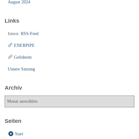
August 2024
Links
Intern:
RSS-Feed
ENERPIPE
Geilsheim
Unsere Satzung
Archiv
A
r
c
h
Seiten
i
v
Start