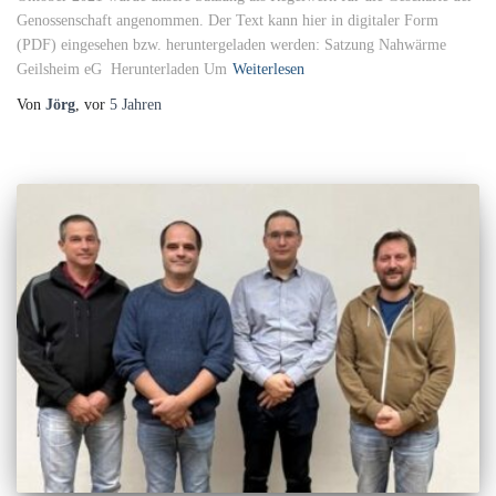
Genossenschaft angenommen. Der Text kann hier in digitaler Form
(PDF) eingesehen bzw. heruntergeladen werden: Satzung Nahwärme
Geilsheim eG Herunterladen Um
Weiterlesen
Von
Jörg
, vor
5 Jahren