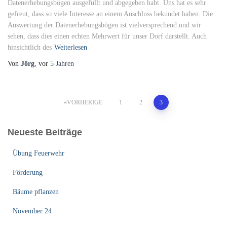
Datenerhebungsbögen ausgefüllt und abgegeben habt. Uns hat es sehr
gefreut, dass so viele Interesse an einem Anschluss bekundet haben. Die
Auswertung der Datenerhebungsbögen ist vielversprechend und wir
sehen, dass dies einen echten Mehrwert für unser Dorf darstellt. Auch
hinsichtlich des
Weiterlesen
Von
Jörg
, vor
5 Jahren
Seitennummerierung
VORHERIGE
1
2
3
der
Neueste Beiträge
Beiträge
Übung Feuerwehr
Förderung
Bäume pflanzen
November 24